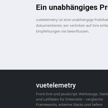
Ein unabhängiges Pr
vuetelemetry ist eine unabhängige Publika
dokumentieren; wir verlinken auf ihre echte
Empfehlungen nie beeinflussen.
vuetelemetry
Front-End und JavaScript: Werkzeuge, Stack
und Leitfäden für Entwickler - vergleiche
Frameworks, erkenne Stacks und liefere