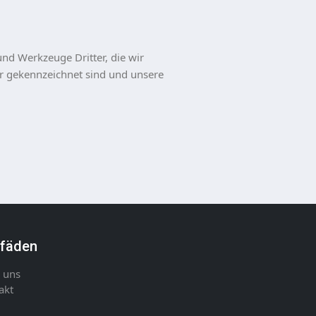
nd Werkzeuge Dritter, die wir
mer gekennzeichnet sind und unsere
tfäden
 uns
akt