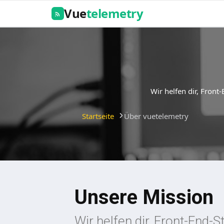
Vue
telemetry
Wir helfen dir, Fron
Startseite
Über vuetelemetry
Unsere Mission
Wir helfen dir, Front-End