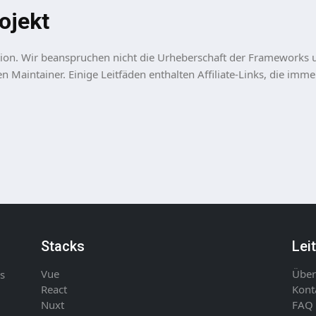
ojekt
tion. Wir beanspruchen nicht die Urheberschaft der Frameworks u
n Maintainer. Einige Leitfäden enthalten Affiliate-Links, die im
Stacks
Lei
Vue
Über
s
React
Kont
Nuxt
FAQ