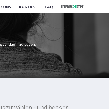
R UNS
KONTAKT
FAQ
EN
FR
ES
DE
IT
PT
esser damit zu bauen.
 auszuwählen - und besser