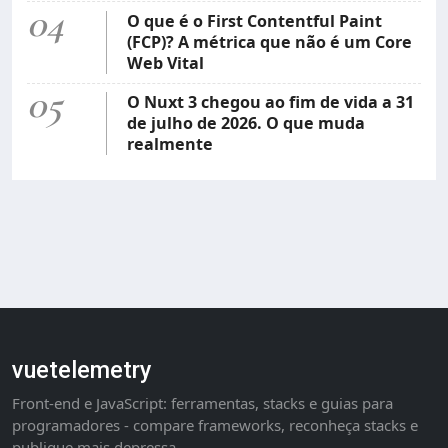
04
O que é o First Contentful Paint
(FCP)? A métrica que não é um Core
Web Vital
05
O Nuxt 3 chegou ao fim de vida a 31
de julho de 2026. O que muda
realmente
vuetelemetry
Front-end e JavaScript: ferramentas, stacks e guias para
programadores - compare frameworks, reconheça stacks e
publique mais depressa.