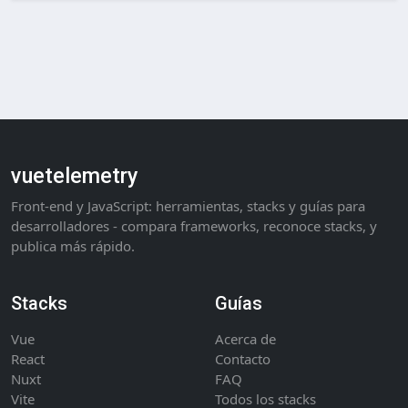
vuetelemetry
Front-end y JavaScript: herramientas, stacks y guías para
desarrolladores - compara frameworks, reconoce stacks, y
publica más rápido.
Stacks
Guías
Vue
Acerca de
React
Contacto
Nuxt
FAQ
Vite
Todos los stacks