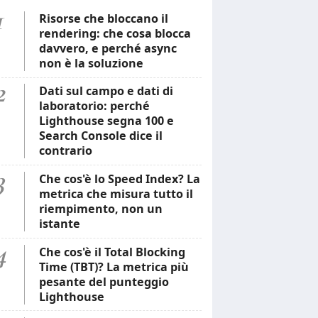
1
Risorse che bloccano il
rendering: che cosa blocca
davvero, e perché async
non è la soluzione
2
Dati sul campo e dati di
laboratorio: perché
Lighthouse segna 100 e
Search Console dice il
contrario
3
Che cos'è lo Speed Index? La
metrica che misura tutto il
riempimento, non un
istante
4
Che cos'è il Total Blocking
Time (TBT)? La metrica più
pesante del punteggio
Lighthouse