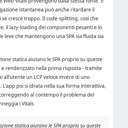
Core Web Vitals provengono dalla stessa fonte. Il
gazione istantanea può anche ritardare il
 se cresce troppo. Il code-splitting, così che
rve, il lazy-loading dei componenti pesanti e lo
le leve che mantengono una SPA sia fluida sia
zione statica aiutano le SPA proprio su queste
e renderizzato nella prima risposta - tramite
ai all'utente un LCP veloce invece di uno
 L'app poi si idrata nella sua forma interattiva,
a correggendo al contempo il problema del
eggia i Vitals.
razione statica aiutano le SPA proprio su queste