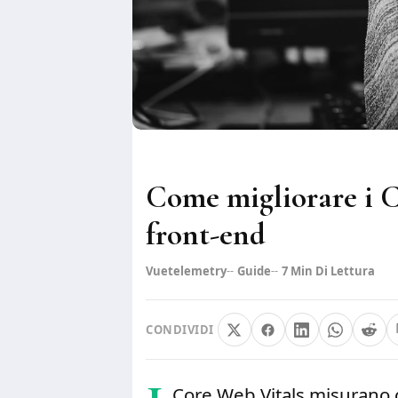
Come migliorare i C
front-end
Vuetelemetry
Guide
7
Min Di Lettura
CONDIVIDI
Core Web Vitals misurano 