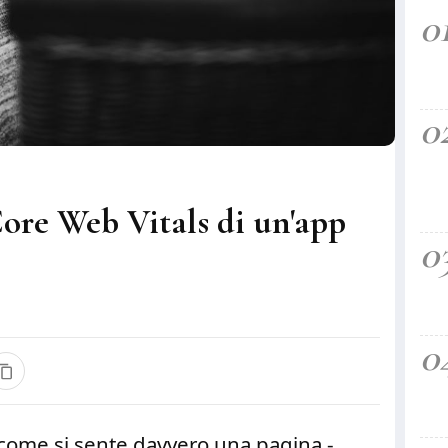
0
0
ore Web Vitals di un'app
0
0
come si sente davvero una pagina -