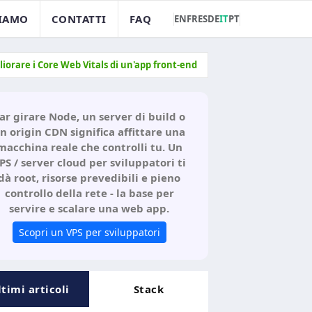
SIAMO
CONTATTI
FAQ
EN
FR
ES
DE
IT
PT
iorare i Core Web Vitals di un'app front-end
ar girare Node, un server di build o
n origin CDN significa affittare una
macchina reale che controlli tu. Un
PS / server cloud per sviluppatori ti
dà root, risorse prevedibili e pieno
controllo della rete - la base per
servire e scalare una web app.
Scopri un VPS per sviluppatori
ltimi articoli
Stack