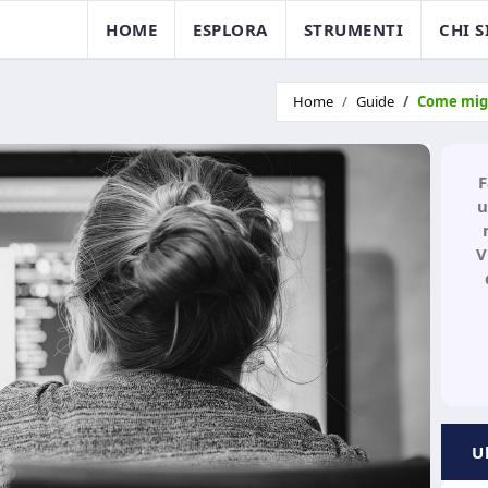
HOME
ESPLORA
STRUMENTI
CHI 
Home
Guide
Come migl
F
u
V
U