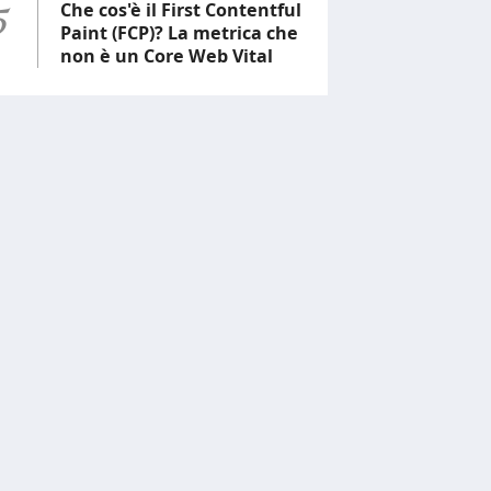
5
Che cos'è il First Contentful
Paint (FCP)? La metrica che
non è un Core Web Vital