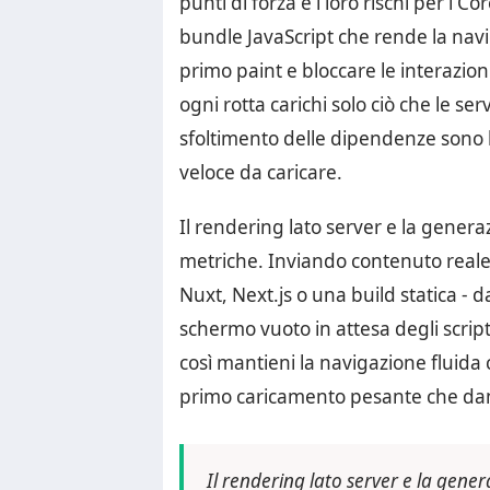
punti di forza e i loro rischi per i 
bundle JavaScript che rende la navi
primo paint e bloccare le interazioni
ogni rotta carichi solo ciò che le se
sfoltimento delle dipendenze sono 
veloce da caricare.
Il rendering lato server e la genera
metriche. Inviando contenuto reale 
Nuxt, Next.js o una build statica - d
schermo vuoto in attesa degli script.
così mantieni la navigazione fluid
primo caricamento pesante che dann
Il rendering lato server e la gene