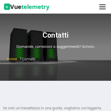
Vue
telemetry
Contatti
Domande, correzioni o suggerimenti? Scrivici.
Home
Contatti
Se noti un’inesattezza in una guida, vogliamo correggerla.