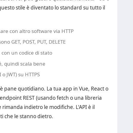
questo stile è diventato lo standard su tutto il
gare con altro software via HTTP
 sono GET, POST, PUT, DELETE
N con un codice di stato
sé, quindi scala bene
I o JWT) su HTTPS
T è pane quotidiano. La tua app in Vue, React o
 endpoint REST (usando fetch o una libreria
 rimanda indietro le modifiche. L'API è il
ati che le stanno dietro.