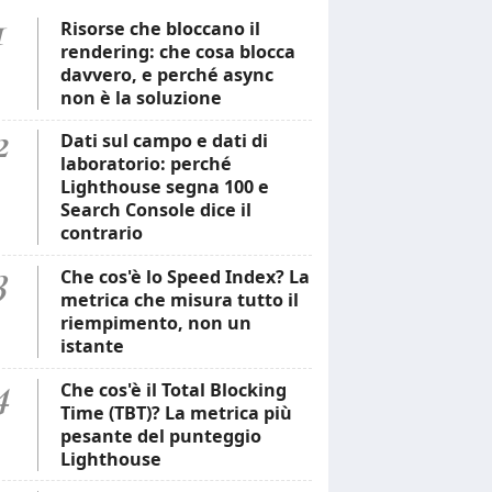
1
Risorse che bloccano il
rendering: che cosa blocca
davvero, e perché async
non è la soluzione
2
Dati sul campo e dati di
laboratorio: perché
Lighthouse segna 100 e
Search Console dice il
contrario
3
Che cos'è lo Speed Index? La
metrica che misura tutto il
riempimento, non un
istante
4
Che cos'è il Total Blocking
Time (TBT)? La metrica più
pesante del punteggio
Lighthouse