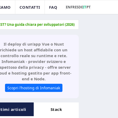
SIAMO
CONTATTI
FAQ
EN
FR
ES
DE
IT
PT
EST? Una guida chiara per sviluppatori (2026)
Il deploy di un’app Vue o Nuxt
richiede un host affidabile con un
controllo reale su runtime e rete.
Infomaniak - provider svizzero e
ispettoso della privacy - offre server
loud e hosting gestito per app front-
end e Node.
Scopri l’hosting di Infomaniak
ltimi articoli
Stack