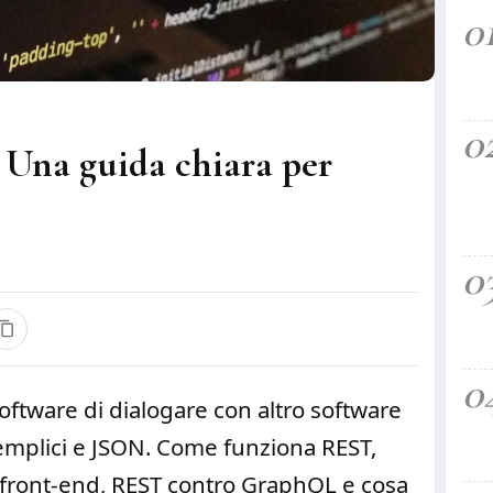
0
0
 Una guida chiara per
0
0
oftware di dialogare con altro software
emplici e JSON. Come funziona REST,
 front-end, REST contro GraphQL e cosa