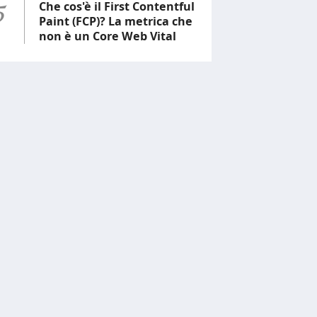
5
Che cos'è il First Contentful
Paint (FCP)? La metrica che
non è un Core Web Vital