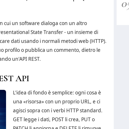
0
n cui un software dialoga con un altro
resentational State Transfer - un insieme di
icare dati usando i normali metodi web (HTTP).
uo profilo o pubblica un commento, dietro le
ando un'API REST.
REST API
L'idea di fondo è semplice: ogni cosa è
una «risorsa» con un proprio URL, e ci
agisci sopra con i verbi HTTP standard.
GET legge i dati, POST li crea, PUT o
PATCH li aggiorna e DELETE li rimuove.