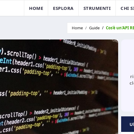
HOME
ESPLORA
STRUMENTI
CHI 
Home
Guide
Cos'è un'API R
r
c
U