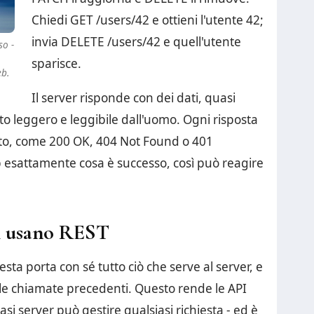
Chiedi GET /users/42 e ottieni l'utente 42;
invia DELETE /users/42 e quell'utente
so -
sparisce.
eb.
Il server risponde con dei dati, quasi
o leggero e leggibile dall'uomo. Ogni risposta
ato, come 200 OK, 404 Not Found o 401
p esattamente cosa è successo, così può reagire
ri usano REST
sta porta con sé tutto ciò che serve al server, e
le chiamate precedenti. Questo rende le API
asi server può gestire qualsiasi richiesta - ed è