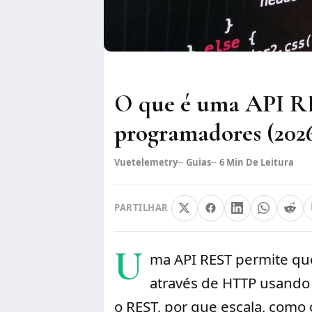
O que é uma API RE
programadores (202
Vuetelemetry
Guias
6
Min De Leitura
PARTILHAR
U
ma API REST permite q
através de HTTP usando
o REST, por que escala, como 