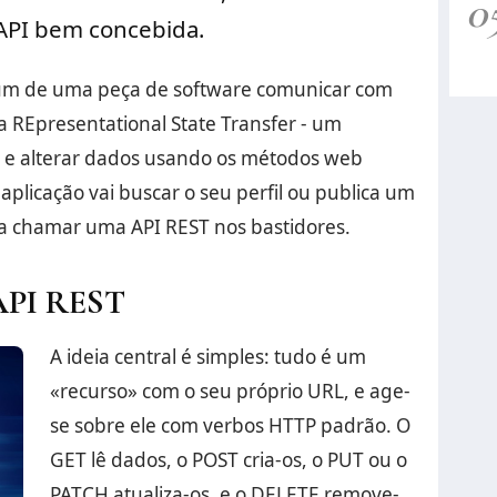
0
API bem concebida.
um de uma peça de software comunicar com
a REpresentational State Transfer - um
 e alterar dados usando os métodos web
plicação vai buscar o seu perfil ou publica um
 a chamar uma API REST nos bastidores.
API REST
A ideia central é simples: tudo é um
«recurso» com o seu próprio URL, e age-
se sobre ele com verbos HTTP padrão. O
GET lê dados, o POST cria-os, o PUT ou o
PATCH atualiza-os, e o DELETE remove-