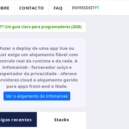
OBRE
CONTACTO
FAQ
EN
FR
ES
DE
IT
PT
T? Um guia claro para programadores (2026)
Fazer o deploy de uma app Vue ou
uxt exige um alojamento fiável com
ontrolo real do runtime e da rede. A
Infomaniak - fornecedor suíço e
espeitador da privacidade - oferece
ervidores cloud e alojamento gerido
para apps front-end e Node.
Ver o alojamento da Infomaniak
tigos recentes
Stacks