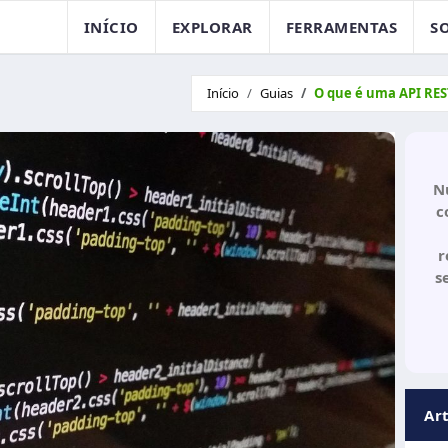
INÍCIO
EXPLORAR
FERRAMENTAS
S
Início
Guias
O que é uma API RES
N
c
r
s
Ar