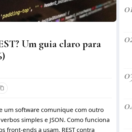
0
0
ST? Um guia claro para
6)
0
0
ue um software comunique com outro
 verbos simples e JSON. Como funciona
os front-ends a usam, REST contra